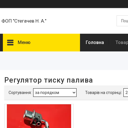
ФОП "Стегачев Н. А."
Меню
Головна
Товар
Фільтри
Діапазон цін, ₴
Регулятор тиску палива
Наявність
В наявності
1
Сумісність з маркою
Kia
1
Тип техніки