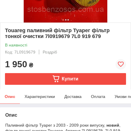
Touareg паливний фільтр Туарег фільтр
тонкої очистки 7l0919679 7L0 919 679
В наявності
Код: 7L0919679
Роздріб
1 950
₴
Купити
Опис
Характеристики
Доставка
Оплата
Умови п
Опис
Паливний фільтр Туарег з 2003 - 2009 роки випуску,
новий
,
фільтр тонкої очистки Touareg. Артикул 7L0919679, 7L0 919