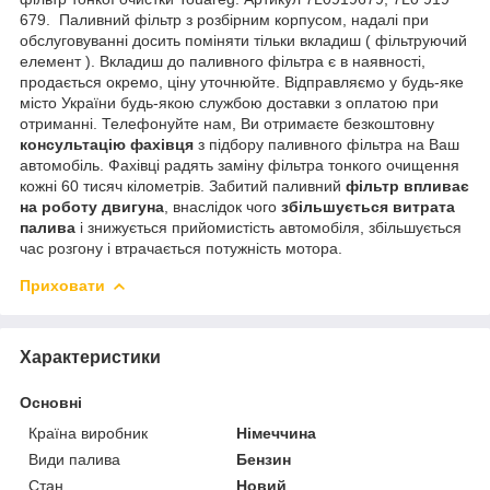
679. Паливний фільтр з розбірним корпусом, надалі при
обслуговуванні досить поміняти тільки вкладиш ( фільтруючий
елемент ). Вкладиш до паливного фільтра є в наявності,
продається окремо, ціну уточнюйте. Відправляємо у будь-яке
місто України будь-якою службою доставки з оплатою при
отриманні. Телефонуйте нам, Ви отримаєте безкоштовну
консультацію фахівця
з підбору паливного фільтра на Ваш
автомобіль. Фахівці радять заміну фільтра тонкого очищення
кожні 60 тисяч кілометрів. Забитий паливний
фільтр впливає
на роботу двигуна
, внаслідок чого
збільшується витрата
палива
і знижується прийомистість автомобіля, збільшується
час розгону і втрачається потужність мотора.
Приховати
Характеристики
Основні
Країна виробник
Німеччина
Види палива
Бензин
Стан
Новий