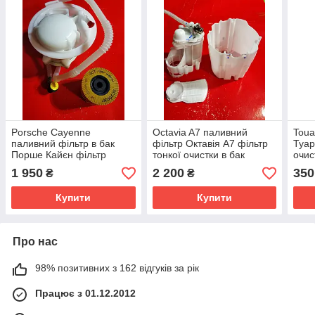
Porsche Cayenne
Octavia A7 паливний
Toua
паливний фільтр в бак
фільтр Октавія А7 фільтр
Туар
Порше Кайєн фільтр
тонкої очистки в бак
очис
тонкой очистки 7L0919679
A2C
1 950
2 200
350
₴
₴
Купити
Купити
Про нас
98% позитивних з 162 відгуків за рік
Працює з 01.12.2012