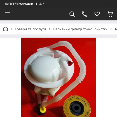
ФОП "Стегачев Н. А."
Товари та послуги
Паливний фільтр тонкої очистки
T