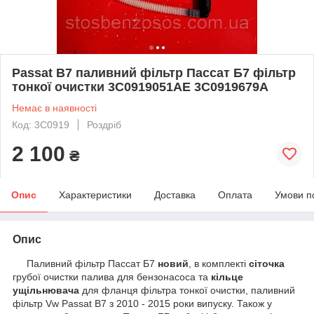
Passat B7 паливний фільтр Пассат Б7 фільтр
тонкої очистки 3C0919051AE 3C0919679A
Немає в наявності
Код: 3C0919
Роздріб
2 100
₴
Опис
Характеристики
Доставка
Оплата
Умови п
Опис
Паливний фільтр Пассат Б7
новий
, в комплекті
сіточка
грубої очистки палива для бензонасоса та
кільце
ущільнювача
для фланця фільтра тонкої очистки, паливний
фільтр Vw Passat B7 з 2010 - 2015 роки випуску. Також у