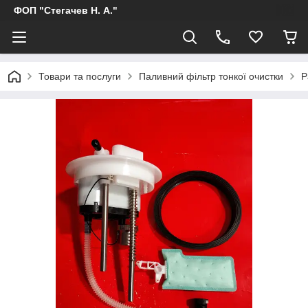
ФОП "Стегачев Н. А."
Товари та послуги
Паливний фільтр тонкої очистки
P