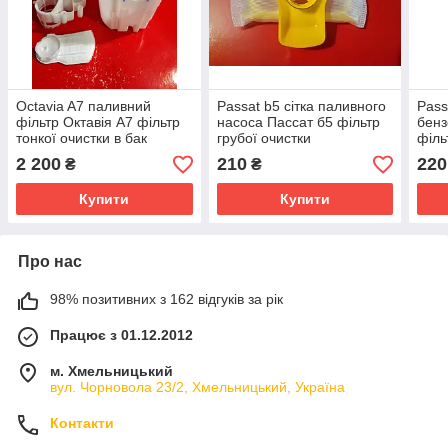
Octavia A7 паливний
Passat b5 сітка паливного
Pass
фільтр Октавія А7 фільтр
насоса Пассат б5 фільтр
бенз
тонкої очистки в бак
грубої очистки
філь
A2C
2 200
210
220
₴
₴
Купити
Купити
Про нас
98% позитивних з 162 відгуків за рік
Працює з 01.12.2012
м. Хмельницький
вул. Чорновола 23/2, Хмельницький, Україна
Контакти