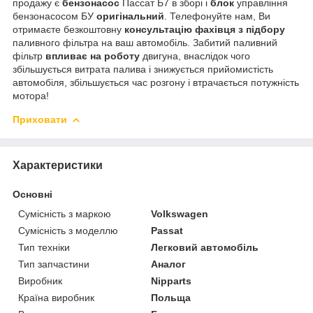
продажу є
бензонасос
Пассат Б7 в зборі і
блок
управління
бензонасосом БУ
оригінальний
. Телефонуйте нам, Ви
отримаєте безкоштовну
консультацію
фахівця з підбору
паливного фільтра на ваш автомобіль. Забитий паливний
фільтр
впливає на роботу
двигуна, внаслідок чого
збільшується витрата палива і знижується прийомистість
автомобіля, збільшується час розгону і втрачається потужність
мотора!
Приховати
Характеристики
Основні
Сумісність з маркою
Volkswagen
Сумісність з моделлю
Passat
Тип техніки
Легковий автомобіль
Тип запчастини
Аналог
Виробник
Nipparts
Країна виробник
Польща