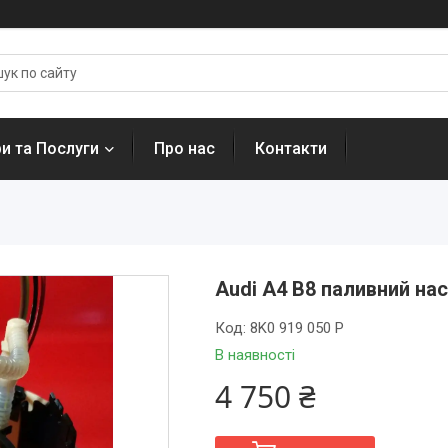
и та Послуги
Про нас
Контакти
Audi A4 B8 паливний на
Код:
8K0 919 050 P
В наявності
4 750 ₴