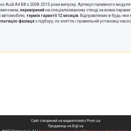
сос Audi A4 B8 з 2008-2015 роки випуску. Артикул паливного модул
Німеччини,
перевірений
на спеціалізованому стенді за всіма парам
і автомобілю,
термін гарантії 12 місяців
. Відправляємо в будь-яке
ультацію фахівця
з підбору, по зняттю і правильній установці нас
Сайт створений на маркетплейсі
Prom.ua
Продавець на Bigl.ua