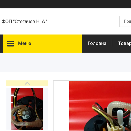
ФОП "Стегачев Н. А."
Меню
Головна
Товар
Товари та Послуги
Про нас
Відгуки