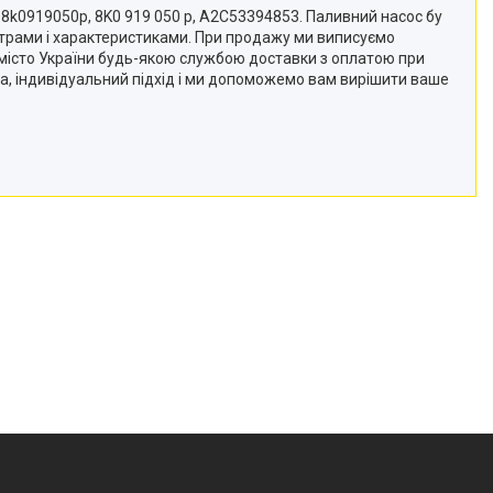
я 8k0919050p, 8K0 919 050 p, A2C53394853. Паливний насос бу
етрами і характеристиками. При продажу ми виписуємо
 місто України будь-якою службою доставки з оплатою при
оса, індивідуальний підхід і ми допоможемо вам вирішити ваше