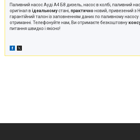
Паливний насос Ауді А4 Б8 дизель, насос в колбі, паливний на
оригінал в
ідеальному
стані,
практично
новий, привезений з 
гарантійний талон із заповненням даних по паливному насосу 
отриманні. Телефонуйте нам, Ви отримаєте безкоштовну
конс
питання швидко і якісно!