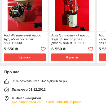
Audi A5 паливний насос
Audi Q5 паливний насос
Audi
Ауді а5 насос в бак
Ауді Q5 насос у бак
насо
8K0919050P
дизель 8R0 919 050 E
бак
A2C53369379
A2C
5 550
6 550
5 5
₴
₴
8R0919050E
Купити
Купити
Про нас
98% позитивних з 162 відгуків за рік
Працює з 01.12.2012
м. Хмельницький
вул. Чорновола 23/2, Хмельницький, Україна