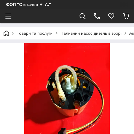
ФОП "Стегачев Н. А."
Товари та послуги
Паливний насос дизель в зборі
Au