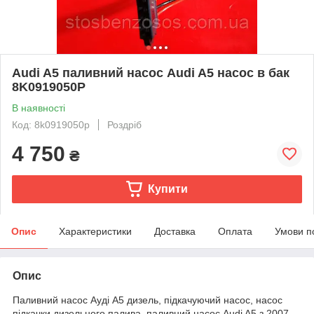
Audi A5 паливний насос Audi A5 насос в бак
8K0919050P
В наявності
Код: 8k0919050p
Роздріб
4 750
₴
Купити
Опис
Характеристики
Доставка
Оплата
Умови п
Опис
Паливний насос Ауді А5 дизель, підкачуючий насос, насос
підкачки дизельного палива, паливний насос Audi A5 з 2007