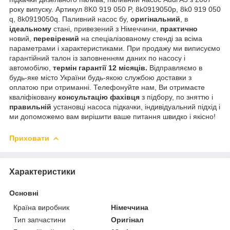
року випуску. Артикул 8K0 919 050 P, 8k0919050p, 8k0 919 050
q, 8k0919050q. Паливний насос бу,
оригінальний
, в
ідеальному
стані, привезений з Німеччини,
практично
новий,
перевірений
на спеціалізованому стенді за всіма
параметрами і характеристиками. При продажу ми виписуємо
гарантійний талон із заповненням даних по насосу і
автомобілю,
термін гарантії 12 місяців.
Відправляємо в
будь-яке місто України будь-якою службою доставки з
оплатою при отриманні. Телефонуйте нам, Ви отримаєте
кваліфіковану
консультацію фахівця
з підбору, по зняттю і
правильній
установці насоса підкачки, індивідуальний підхід і
ми допоможемо вам вирішити ваше питання швидко і якісно!
Приховати
Характеристики
Основні
Країна виробник
Німеччина
Тип запчастини
Оригінал