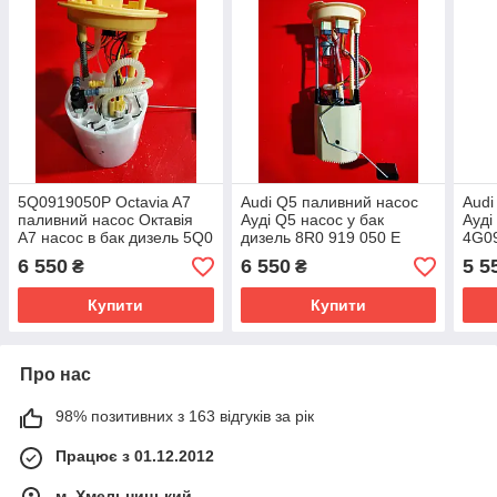
5Q0919050P Octavia A7
Audi Q5 паливний насос
Audi
паливний насос Октавія
Ауді Q5 насос у бак
Ауді
А7 насос в бак дизель 5Q0
дизель 8R0 919 050 E
4G0
919 050 P A2C82349000
A2C53369379
A2C
6 550
6 550
5 5
₴
₴
8R0919050E
Купити
Купити
Про нас
98% позитивних з 163 відгуків за рік
Працює з 01.12.2012
м. Хмельницький