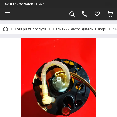
ФОП "Стегачев Н. А."
Товари та послуги
Паливний насос дизель в зборі
4G