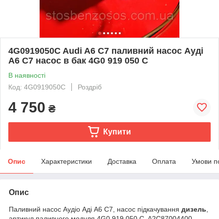
4G0919050C Audi A6 C7 паливний насос Ауді
А6 С7 насос в бак 4G0 919 050 C
В наявності
Код: 4G0919050C
Роздріб
4 750
₴
Купити
Опис
Характеристики
Доставка
Оплата
Умови п
Опис
Паливний насос Аудіо Аді А6 С7, насос підкачування
дизель
,
артикул паливного модуля 4G0 919 050 C, A2C87004400.