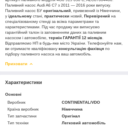
Паливний насос Audi A6 C7 з 2011 — 2016 роки випуску.
Паливний насос БУ
оригінальний
, привезений із Німеччини,
у
ідеальному
стані,
практически
новий,
Перевірений
на
спеціалізованому стенді за всіма параметрами та
характеристиками. Під час продажу ми виписуємо
гарантійний талон із заповненням даних за паливним
насосом і автомобілю,
термін ГАРАНТІЇ 12 місяців
.
Відправляємо НП в будь-яке місто України. Телефонуйте нам,
ви отримаєте кваліфіковану
консультацію фахівця
по
підбору паливного насоса на ваш автомобіль.
Приховати
Характеристики
Основні
Виробник
CONTINENTAL/VDO
Країна виробник
Німеччина
Тип запчастини
Оригінал
Тип техніки
Легковий автомобіль