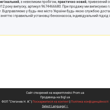
ригінальний
, з невеликим пробігом,
практично новий
, привезений 
12 року випуску, артикул 9674466680. При продажу ми виписуємо г
ігу. Відправляємо у будь-яке місто України будь-якою службою дост
о зняттю і правильній установці бензонасоса, індивідуальний підхід
Сайт створений на маркетплейсі
Prom.ua
Продавець на Bigl.ua
ФОП "Стегачев Н. А." |
Поскаржитися на контент
|
Політика конфіденційності
Select Language
▼