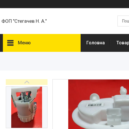
ФОП "Стегачев Н. А."
Меню
Головна
Товар
Товари та Послуги
Про нас
Відгуки