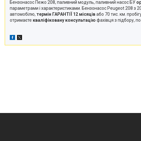
Бензонасос Пежо 208, паливний модуль, паливний насос БУ
о
параметрами і характеристиками. Бензонасос Peugeot 208 з 20
автомобілю,
термін ГАРАНТІЇ 12 місяців
або 70 тис. км. проб
отримаєте
кваліфіковану консультацію
фахівця з підбору, п