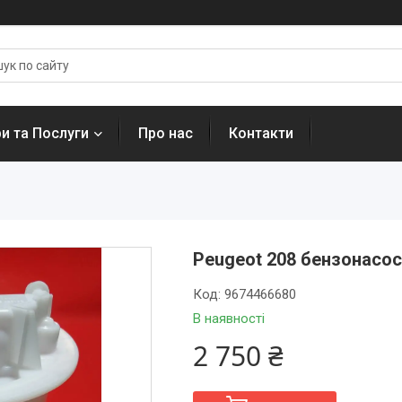
и та Послуги
Про нас
Контакти
Peugeot 208 бензонасос
Код:
9674466680
В наявності
2 750 ₴