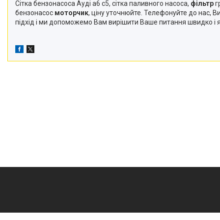
Сітка бензонасоса Ауді а6 с5, сітка паливного насоса,
фільтр
г
бензонасос
моторчик
, ціну уточнюйте. Телефонуйте до нас, 
підхід і ми допоможемо Вам вирішити Ваше питання швидко і я