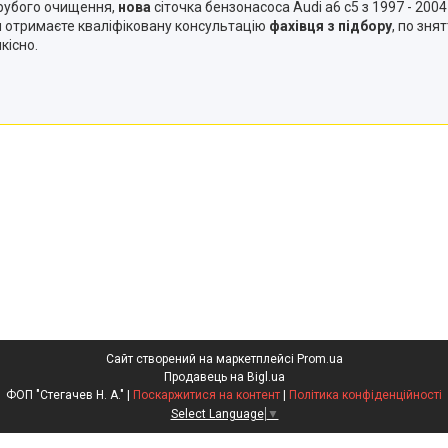
рубого очищення,
нова
сіточка бензонасоса Audi a6 c5 з 1997 - 200
Ви отримаєте кваліфіковану консультацію
фахівця з підбору
, по зня
кісно.
Сайт створений на маркетплейсі
Prom.ua
Продавець на Bigl.ua
ФОП "Стегачев Н. А." |
Поскаржитися на контент
|
Політика конфіденційності
Select Language
▼