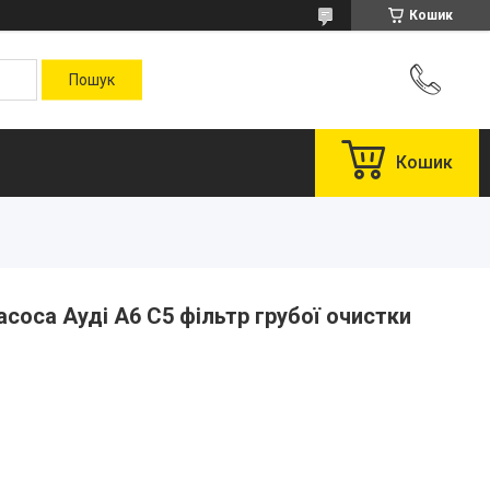
Кошик
Кошик
асоса Ауді А6 С5 фільтр грубої очистки