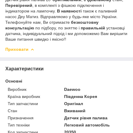
Перевірений
, в комплекті з фішкою підключення і
індикатором на лампочку.
В наявності
також є паливний
насос Деу Матиз. Відправляємо у будь-яке місто України.
Телефонуйте нам, Ви отримаєте
безкоштовну
консультацію
по підбору, по зняттю і
правильній
установці
датчика, індивідуальний підхід і ми допоможемо Вам вирішити
Ваше питання швидко і якісно!!
Приховати
Характеристики
Основні
Виробник
Daewoo
Країна виробник
Південна Корея
Тип запчастини
Оригінал
Стан
Вживаний
Призначення
Датчик рівня палива
Тип техніки
Легковий автомобіль
Код запчастини
20350