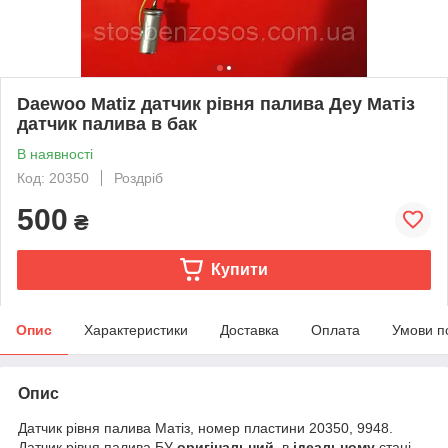
Daewoo Matiz датчик рівня палива Деу Матіз
датчик палива в бак
В наявності
Код: 20350
Роздріб
500
₴
Купити
Опис
Характеристики
Доставка
Оплата
Умови п
Опис
Датчик рівня палива Матіз, номер пластини 20350, 9948.
Датчик рівня палива БУ
оригінальний
, в
ідеальному
стані,