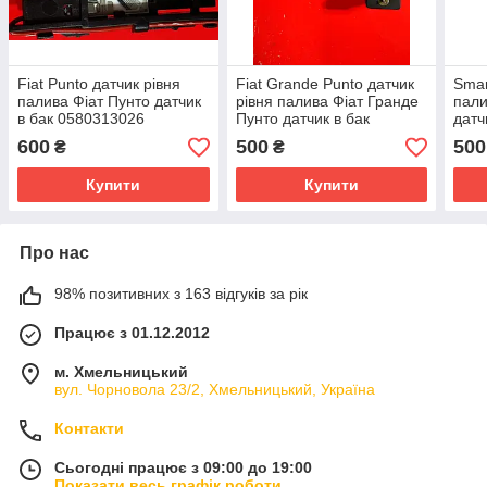
Fiat Punto датчик рівня
Fiat Grande Punto датчик
Smar
палива Фіат Пунто датчик
рівня палива Фіат Гранде
пали
в бак 0580313026
Пунто датчик в бак
датч
A2C53182114
A45
600
500
500
₴
₴
A2C53182117
A2C
Купити
Купити
Про нас
98% позитивних з 163 відгуків за рік
Працює з 01.12.2012
м. Хмельницький
вул. Чорновола 23/2, Хмельницький, Україна
Контакти
Сьогодні працює з 09:00 до 19:00
Показати весь графік роботи