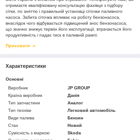
отримаєте кваліфіковану консультацію фахівця з підбору
сітки, по зняттю і правильній установці сіточки паливного
насоса. Забита сіточка впливає на роботу бензонасоса,
внаслідок чого відбувається підвищений знос бензонасоса,
що значно знижує термін його експлуатації, втрачається його
продуктивність і падає тиск в паливній рампі.
Приховати
Характеристики
Основні
Виробник
JP GROUP
Країна виробник
Данія
Тип запчастини
Аналог
Тип техніки
Легковий автомобіль
Види палива
Бензин
Стан
Новий
Сумісність з маркою
Skoda