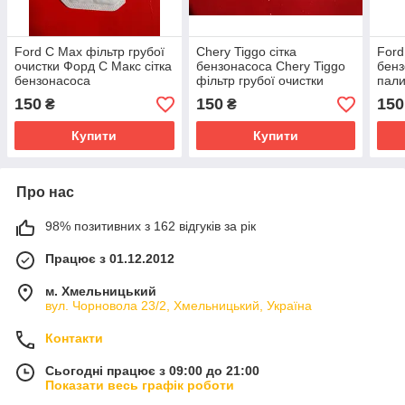
Ford C Max фільтр грубої
Chery Tiggo сітка
Ford
очистки Форд С Макс сітка
бензонасоса Chery Tiggo
бенз
бензонасоса
фільтр грубої очистки
пали
150
150
150
₴
₴
Купити
Купити
Про нас
98% позитивних з 162 відгуків за рік
Працює з 01.12.2012
м. Хмельницький
вул. Чорновола 23/2, Хмельницький, Україна
Контакти
Сьогодні працює з 09:00 до 21:00
Показати весь графік роботи