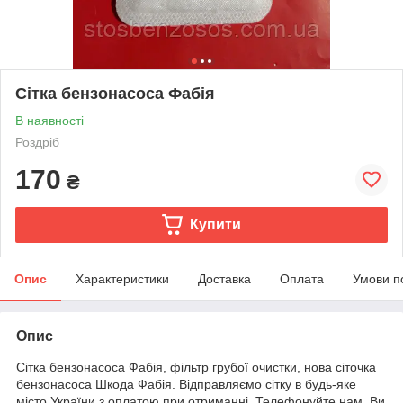
Сітка бензонасоса Фабія
В наявності
Роздріб
170
₴
Купити
Опис
Характеристики
Доставка
Оплата
Умови п
Опис
Сітка бензонасоса Фабія, фільтр грубої очистки, нова сіточка
бензонасоса Шкода Фабія. Відправляємо сітку в будь-яке
місто України з оплатою при отриманні. Телефонуйте нам, Ви