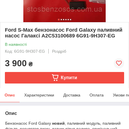
Ford S-Max бензонасос Ford Galaxy паливний
насос Галаксі A2C53100689 6G91-9H307-EG
В наявності
Код: 6G91-9H307-EG
Роздріб
3 900
₴
Купити
Опис
Характеристики
Доставка
Оплата
Умови п
Опис
Бензонасос Ford Galaxy
новий
, паливний модуль, паливний
фільтр, регулятор тиску, датчик рівня палива, оригінальний