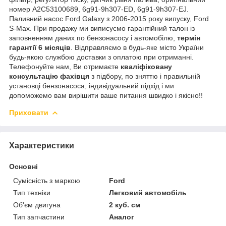
номер A2C53100689, 6g91-9h307-ED, 6g91-9h307-EJ.
Паливний насос Ford Galaxy з 2006-2015 року випуску, Ford
S-Max. При продажу ми виписуємо гарантійний талон із
заповненням даних по бензонасосу і автомобілю,
термін
гарантії 6 місяців
. Відправляємо в будь-яке місто України
будь-якою службою доставки з оплатою при отриманні.
Телефонуйте нам, Ви отримаєте
кваліфіковану
консультацію фахівця
з підбору, по зняттю і правильній
установці бензонасоса, індивідуальний підхід і ми
допоможемо вам вирішити ваше питання швидко і якісно!!
Приховати
Характеристики
Основні
Сумісність з маркою
Ford
Тип техніки
Легковий автомобіль
Об'єм двигуна
2 куб. см
Тип запчастини
Аналог