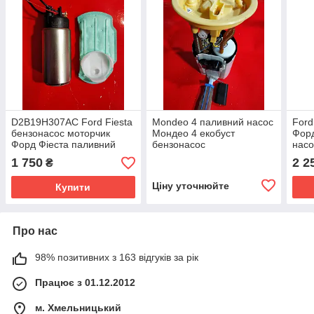
D2B19H307AC Ford Fiesta
Mondeo 4 паливний насос
Ford
бензонасос моторчик
Мондео 4 екобуст
Форд
Форд Фіеста паливний
бензонасос
насо
насос 0580200138
AG919H307DD
9H3
1 750
2 2
₴
C1B19H307AC
A2C80755800
Ціну уточнюйте
Купити
Про нас
98% позитивних з 163 відгуків за рік
Працює з 01.12.2012
м. Хмельницький