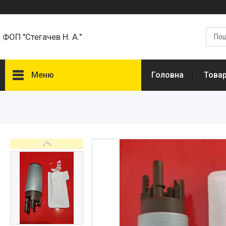
ФОП "Стегачев Н. А."
Меню
Головна
Товар
Товари та Послуги
Про нас
Відгуки