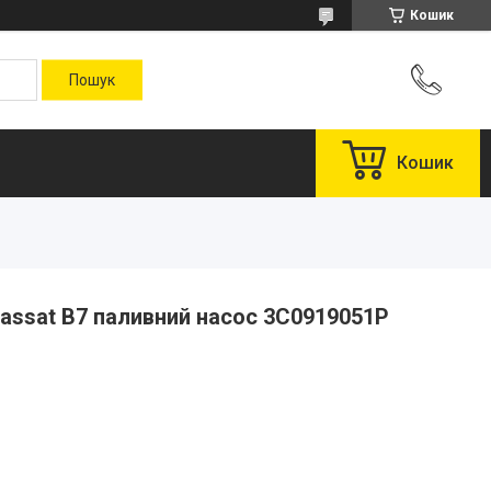
Кошик
Кошик
assat B7 паливний насос 3C0919051P