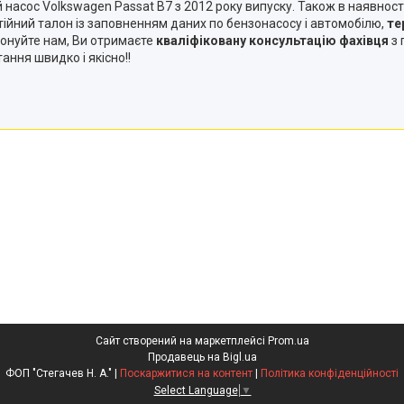
 насос Volkswagen Passat B7 з 2012 року випуску. Також в наявності
тійний талон із заповненням даних по бензонасосу і автомобілю,
те
онуйте нам, Ви отримаєте
кваліфіковану консультацію фахівця
з 
ння швидко і якісно!!
Сайт створений на маркетплейсі
Prom.ua
Продавець на Bigl.ua
ФОП "Стегачев Н. А." |
Поскаржитися на контент
|
Політика конфіденційності
Select Language
▼