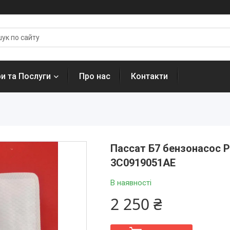
и та Послуги
Про нас
Контакти
Пассат Б7 бензонасос P
3C0919051AE
В наявності
2 250 ₴