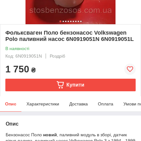
Фольксваген Поло бензонасос Volkswagen
Polo паливний насос 6N0919051N 6N0919051L
В наявності
Код: 6N0919051N
Роздріб
1 750
₴
Купити
Опис
Характеристики
Доставка
Оплата
Умови п
Опис
Бензонасос Поло
новий
, паливний модуль в зборі, датчик
рівня палива, паливний насос Volkswagen Polo 3 з 1994 - 1999