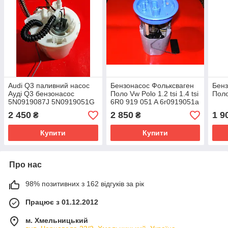
Audi Q3 паливний насос
Бензонасос Фольксваген
Бенз
Ауді Q3 бензонасос
Поло Vw Polo 1.2 tsi 1.4 tsi
Поло
5N0919087J 5N0919051G
6R0 919 051 A 6r0919051a
5N0919087H 702701210
a2c53304849
2 450
2 850
1 9
₴
₴
Купити
Купити
Про нас
98% позитивних з 162 відгуків за рік
Працює з 01.12.2012
м. Хмельницький