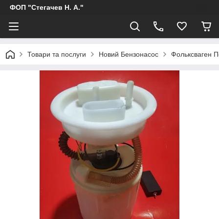
ФОП "Стегачев Н. А."
Товари та послуги
Новий Бензонасос
Фольксваген П