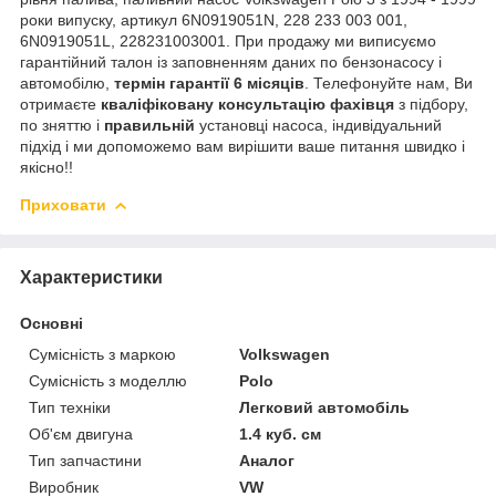
роки випуску, артикул 6N0919051N, 228 233 003 001,
6N0919051L, 228231003001. При продажу ми виписуємо
гарантійний талон із заповненням даних по бензонасосу і
автомобілю,
термін гарантії 6 місяців
. Телефонуйте нам, Ви
отримаєте
кваліфіковану консультацію фахівця
з підбору,
по зняттю і
правильній
установці насоса, індивідуальний
підхід і ми допоможемо вам вирішити ваше питання швидко і
якісно!!
Приховати
Характеристики
Основні
Сумісність з маркою
Volkswagen
Сумісність з моделлю
Polo
Тип техніки
Легковий автомобіль
Об'єм двигуна
1.4 куб. см
Тип запчастини
Аналог
Виробник
VW