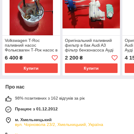
Volkswagen T-Roc
Оригінальний паливний
Ориг
паливний насос
фильтр в бак Audi A3
Audi
Фольксваген Т-Рок насос в
фільтр бензонасоса Ауді
Ауді
бак дизель 5Q0 919 050
А3 058020001V
5WA
6 400
2 200
4 1
₴
₴
BA A2C14168600
5WA919051A
Купити
Купити
Про нас
98% позитивних з 162 відгуків за рік
Працює з 01.12.2012
м. Хмельницький
вул. Чорновола 23/2, Хмельницький, Україна