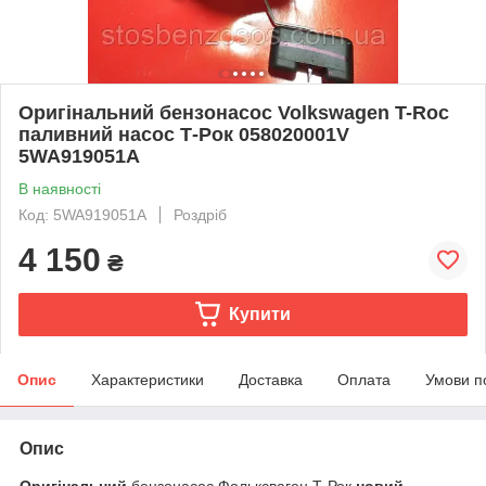
Оригінальний бензонасос Volkswagen T-Roc
паливний насос Т-Рок 058020001V
5WA919051A
В наявності
Код: 5WA919051A
Роздріб
4 150
₴
Купити
Опис
Характеристики
Доставка
Оплата
Умови п
Опис
Оригінальний
бензонасос Фольксваген Т-Рок
новий
,