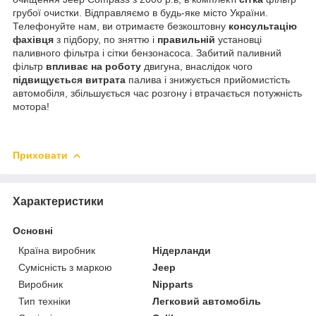
грубої очистки. Відправляємо в будь-яке місто України.
Телефонуйте нам, ви отримаєте безкоштовну
консультацію
фахівця
з підбору, по зняттю і
правильній
установці
паливного фільтра і сітки бензонасоса. Забитий паливний
фільтр
впливає на роботу
двигуна, внаслідок чого
підвищується витрата
палива і знижується прийомистість
автомобіля, збільшується час розгону і втрачається потужність
мотора!
Приховати
Характеристики
Основні
Країна виробник
Нідерланди
Сумісність з маркою
Jeep
Виробник
Nipparts
Тип техніки
Легковий автомобіль