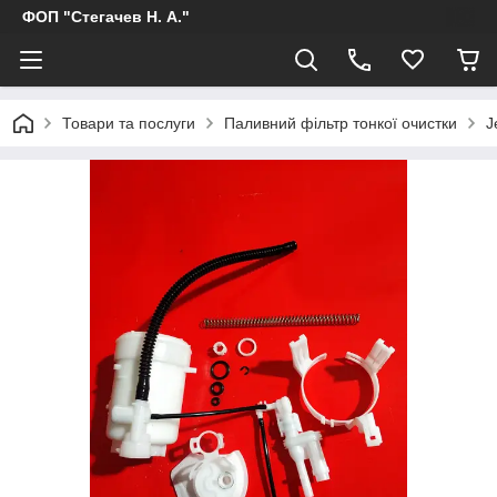
ФОП "Стегачев Н. А."
Товари та послуги
Паливний фільтр тонкої очистки
J