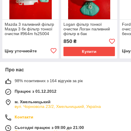
Mazda 3 паливний фільтр
Logan фільтр тонкої
Ford
Мазда 3 бк фільтр тонкої
очистки Логан паливний
очис
очистки lf964m fs25004
фільтр в бак
бенз
kr9999f
kr99
850
₴
Ціну уточнюйте
Цін
Купити
Про нас
98% позитивних з 164 відгуків за рік
Працює з 01.12.2012
м. Хмельницький
вул. Чорновола 23/2, Хмельницький, Україна
Контакти
Сьогодні працює з 09:00 до 21:00