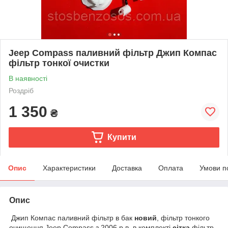
Jeep Compass паливний фільтр Джип Компас
фільтр тонкої очистки
В наявності
Роздріб
1 350
₴
Купити
Опис
Характеристики
Доставка
Оплата
Умови п
Опис
Джип Компас паливний фільтр в бак
новий
, фільтр тонкого
очищення Jeep Compass з 2006 р.в, в комплекті
сітка
фільтр