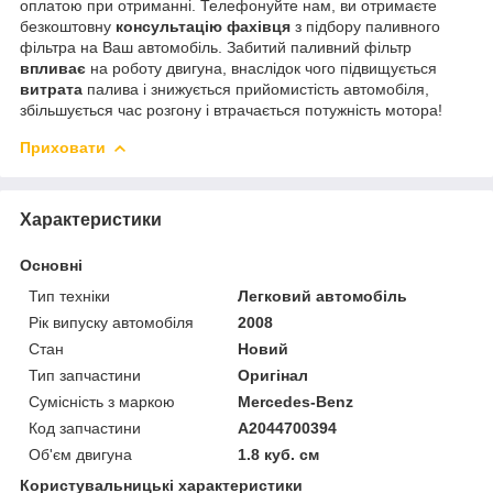
оплатою при отриманні. Телефонуйте нам, ви отримаєте
безкоштовну
консультацію фахівця
з підбору паливного
фільтра на Ваш автомобіль. Забитий паливний фільтр
впливає
на роботу двигуна, внаслідок чого підвищується
витрата
палива і знижується прийомистість автомобіля,
збільшується час розгону і втрачається потужність мотора!
Приховати
Характеристики
Основні
Тип техніки
Легковий автомобіль
Рік випуску автомобіля
2008
Стан
Новий
Тип запчастини
Оригінал
Сумісність з маркою
Mercedes-Benz
Код запчастини
A2044700394
Об'єм двигуна
1.8 куб. см
Користувальницькі характеристики