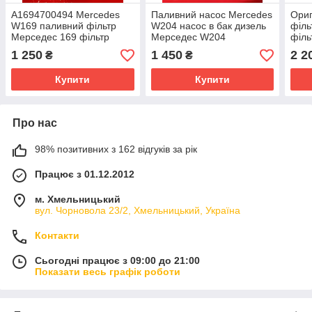
A1694700494 Mercedes
Паливний насос Mercedes
Ориг
W169 паливний фільтр
W204 насос в бак дизель
філь
Мерседес 169 фільтр
Мерседес W204
філь
тонкої очистки Mercedes
0580102003
Пасс
1 250
1 450
2 2
₴
₴
245 A1694700494
058
Купити
Купити
Про нас
98% позитивних з 162 відгуків за рік
Працює з 01.12.2012
м. Хмельницький
вул. Чорновола 23/2, Хмельницький, Україна
Контакти
Сьогодні працює з 09:00 до 21:00
Показати весь графік роботи