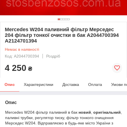
Mercedes W204 паливний фільтр Мерседес
204 фільтр тонкої очистки в бак A2044700394
A2124701394
Немає в наявності
Код: A2044700394
Роздріб
4 250
₴
Опис
Характеристики
Доставка
Оплата
Умови п
Опис
Mercedes W204 фільтр паливний в бак
новий
,
оригінальний
,
паливні трубки, регулятор тиску, фільтр тонкого очищення
Мерседес W204. Відправляємо в будь-яке місто України з