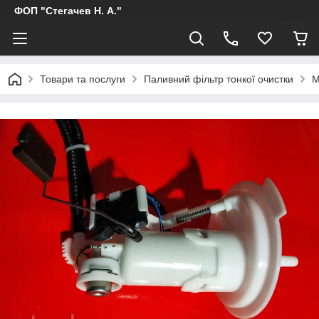
ФОП "Стегачев Н. А."
Товари та послуги
Паливний фільтр тонкої очистки
M