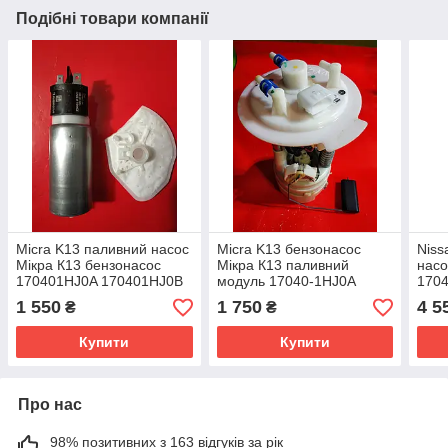
Подібні товари компанії
Micra K13 паливний насос
Micra K13 бензонасос
Niss
Мікра К13 бензонасос
Мікра К13 паливний
насо
170401HJ0A 170401HJ0B
модуль 17040-1HJ0A
170
17040-1HJ0B
1 550
1 750
4 5
₴
₴
Купити
Купити
Про нас
98% позитивних з 163 відгуків за рік