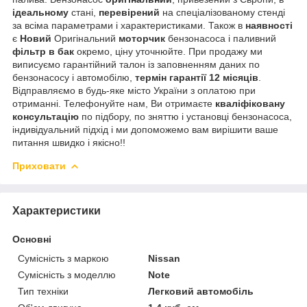
ідеальному
стані,
перевірений
на спеціалізованому стенді
за всіма параметрами і характеристиками. Також в
наявності
є
Новий
Оригінальний
моторчик
бензонасоса і паливний
фільтр в бак
окремо, ціну уточнюйте. При продажу ми
виписуємо гарантійний талон із заповненням даних по
бензонасосу і автомобілю,
термін гарантії 12 місяців
.
Відправляємо в будь-яке місто України з оплатою при
отриманні. Телефонуйте нам, Ви отримаєте
кваліфіковану
консультацію
по підбору, по зняттю і установці бензонасоса,
індивідуальний підхід і ми допоможемо вам вирішити ваше
питання швидко і якісно!!
Приховати
Характеристики
Основні
Сумісність з маркою
Nissan
Сумісність з моделлю
Note
Тип техніки
Легковий автомобіль