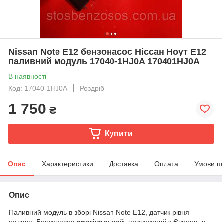
Nissan Note E12 бензонасос Ніссан Ноут Е12
паливний модуль 17040-1HJ0A 170401HJ0A
В наявності
Код: 17040-1HJ0A
Роздріб
1 750
₴
Купити
Опис
Характеристики
Доставка
Оплата
Умови п
Опис
Паливний модуль в зборі Nissan Note E12, датчик рівня
палива. Бензонасос
оригінальний
, привезений з Європи, в