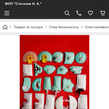
ФОП "Стегачев Н. А."
Товари та послуги
Сітка бензонасоса
Сітка паливног