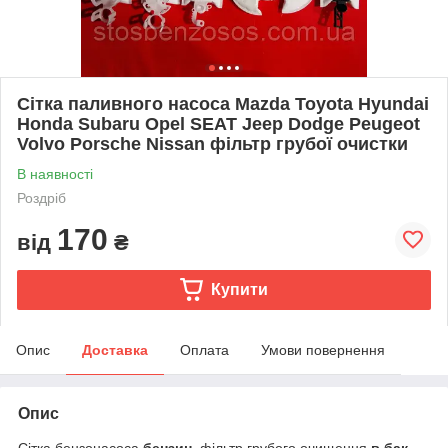
Сітка паливного насоса Mazda Toyota Hyundai
Honda Subaru Opel SEAT Jeep Dodge Peugeot
Volvo Porsche Nissan фільтр грубої очистки
В наявності
Роздріб
170
від
₴
Купити
Опис
Доставка
Оплата
Умови повернення
Опис
Сітка бензонасоса
бензин
, фільтр грубого очищення
в бак