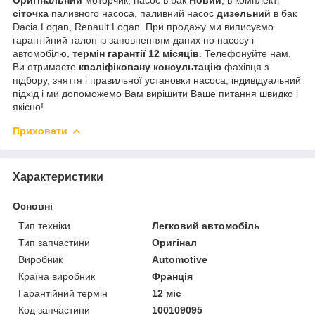
сіточка
паливного насоса, паливний насос
дизельний
в бак
Dacia Logan, Renault Logan. При продажу ми виписуємо
гарантійний талон із заповненням даних по насосу і
автомобілю,
термін гарантії 12 місяців
. Телефонуйте нам,
Ви отримаєте
кваліфіковану консультацію
фахівця з
підбору, зняття і правильної установки насоса, індивідуальний
підхід і ми допоможемо Вам вирішити Ваше питання швидко і
якісно!
Приховати
Характеристики
Основні
Тип техніки
Легковий автомобіль
Тип запчастини
Оригінал
Виробник
Automotive
Країна виробник
Франція
Гарантійний термін
12 міс
Код запчастини
100109095