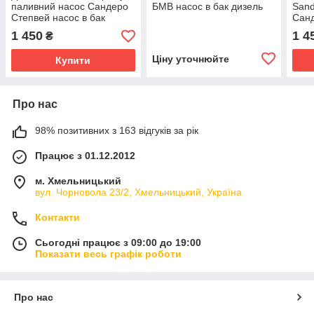
паливний насос Сандеро
БМВ насос в бак дизель
Sand
Степвей насос в бак
Санд
172026119R 09742529900
дизе
1 450
1 4
₴
100111781
100
Ціну уточнюйте
Купити
Про нас
98% позитивних з 163 відгуків за рік
Працює з 01.12.2012
м. Хмельницький
вул. Чорновола 23/2, Хмельницький, Україна
Контакти
Сьогодні працює з 09:00 до 19:00
Показати весь графік роботи
Про нас