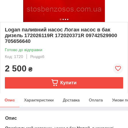
Logan паливний насос Логан насос в бак
дизель 172026119R 172020371R 09742529900
705656640
Готово до відправки
Код: 1720
Роздріб
2 500
₴
Купити
Опис
Характеристики
Доставка
Оплата
Умови п
Опис
Оригінальний
моторчик, насос в бак
Новий
, в комплекті