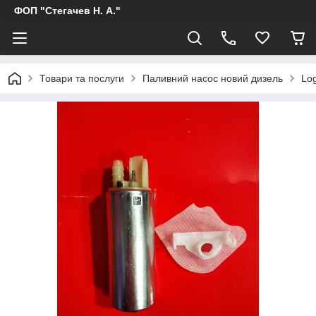
ФОП "Стегачев Н. А."
Товари та послуги
Паливний насос новий дизель
Lo