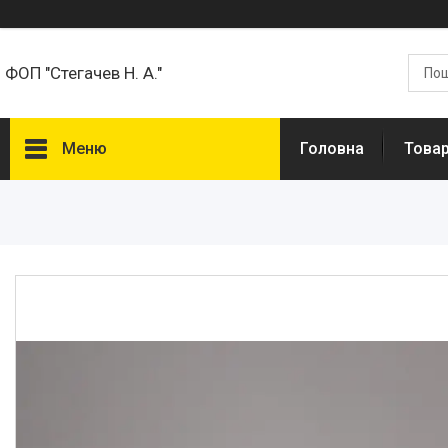
ФОП "Стегачев Н. А."
Меню
Головна
Товар
Товари та Послуги
Про нас
Відгуки