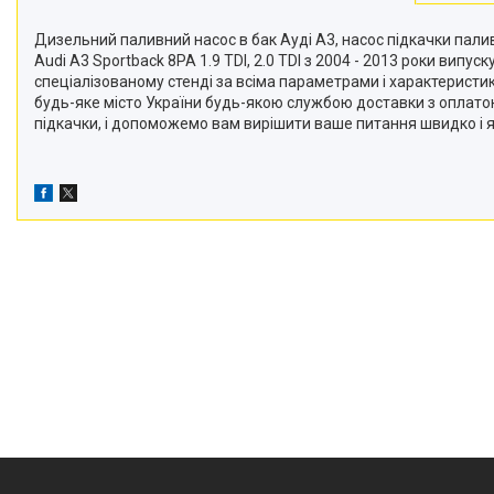
Дизельний паливний насос в бак Ауді А3, насос підкачки палива, 
Audi A3 Sportback 8PA 1.9 TDI, 2.0 TDI з 2004 - 2013 роки випуск
спеціалізованому стенді за всіма параметрами і характеристи
будь-яке місто України будь-якою службою доставки з оплато
підкачки, і допоможемо вам вирішити ваше питання швидко і я