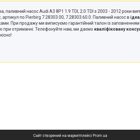
паливний насос Audi A3 8P1 1.9 TDI, 2.0 TDI з 2003 - 2012 роки випус
у, артикул по Pierbirg 7.28303.00, 7.28303.60.0. Паливний насос в
іде
ками. При продажу ми виписуємо гарантійний талон із заповненням
ю при отриманні. Телефонуйте нам, ми даємо
кваліфіковану консу
кісно!
Сайт створений на маркетплейсі
Prom.ua