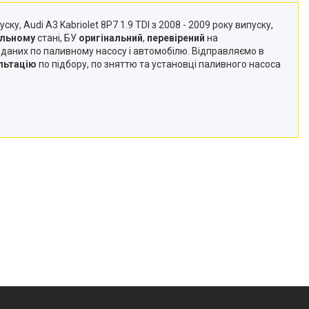
ку, Audi A3 Kabriolet 8P7 1.9 TDI з 2008 - 2009 року випуску,
альному
стані, БУ
оригінальний
,
перевірений
на
 даних по паливному насосу і автомобілю. Відправляємо в
льтацію
по підбору, по зняттю та установці паливного насоса