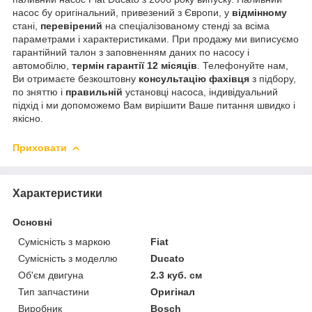
насос бу оригінальний, привезений з Європи, у
відмінному
стані,
перевірений
на спеціалізованому стенді за всіма
параметрами і характеристиками. При продажу ми виписуємо
гарантійний талон з заповненням даних по насосу і
автомобілю,
термін гарантії 12 місяців
. Телефонуйте нам,
Ви отримаєте безкоштовну
консультацію фахівця
з підбору,
по зняттю і
правильній
установці насоса, індивідуальний
підхід і ми допоможемо Вам вирішити Ваше питання швидко і
якісно.
Приховати
Характеристики
Основні
Сумісність з маркою
Fiat
Сумісність з моделлю
Ducato
Об'єм двигуна
2.3 куб. см
Тип запчастини
Оригінал
Виробник
Bosch