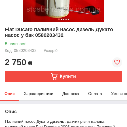
Fiat Ducato паливний насос дизель Дукато
насос у бак 0580203432
В наявності
Код: 0580203432
Роздріб
2 750
₴
Купити
Опис
Характеристики
Доставка
Оплата
Умови п
Опис
Паливний насос Дукато
дизель
, датчик рівня палива,
паливний насос Fiat Ducato з 2006 року випуску. Паливний