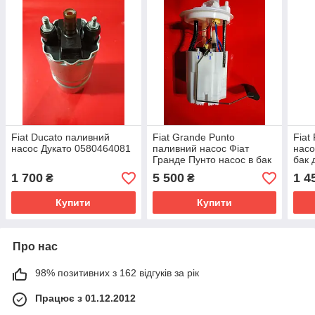
Fiat Ducato паливний
Fiat Grande Punto
Fiat
насос Дукато 0580464081
паливний насос Фіат
насо
Гранде Пунто насос в бак
бак 
дизель Alfa Romeo MiTo
518
1 700
5 500
1 4
₴
₴
0986580830 51791675
55703110
Купити
Купити
Про нас
98% позитивних з 162 відгуків за рік
Працює з 01.12.2012