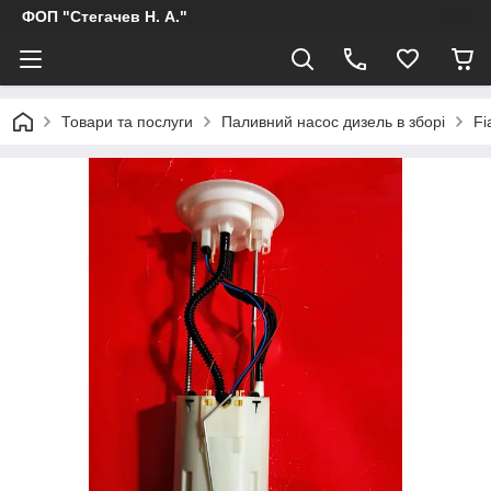
ФОП "Стегачев Н. А."
Товари та послуги
Паливний насос дизель в зборі
Fi