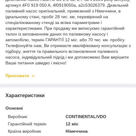
артикул 4F0 919 050 A, 4f0919050a, a2c53026379. Дизельний
паливний насос оригінальний, привезений з Німеччини, в
ідеальному стані, пробіг 28 тис. км, перевірений на
спеціалізованому стенді за всіма параметрами і
характеристиками. При продажу ми виписуємо гарантійний
талон із заповненням даних по паливному насосу і
автомобілю, термін ГАРАНТІЇ 12 міс. або 70 тис. км. пробігу.
Телефонуйте нам, Ви отримаєте кваліфіковану консультацію з
підбору, зняття та правильного встановлення паливного
насоса, індивідуальний підхід і ми допоможемо Вам вирішити
Ваше питання швидко і якісно!
Приховати
Характеристики
Основні
Виробник
CONTINENTAL/VDO
Гарантійний термін
12 міс
Країна виробник
Німеччина