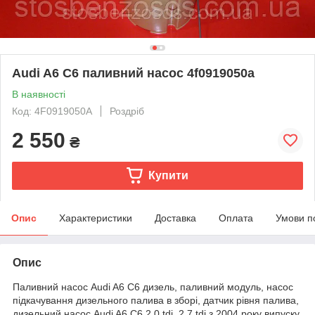
Audi A6 C6 паливний насос 4f0919050a
В наявності
Код: 4F0919050A
Роздріб
2 550
₴
Купити
Опис
Характеристики
Доставка
Оплата
Умови п
Опис
Паливний насос Audi A6 C6 дизель, паливний модуль, насос
підкачування дизельного палива в зборі, датчик рівня палива,
дизельний насос Audi A6 C6 2.0 tdi, 2.7 tdi з 2004 року випуску,