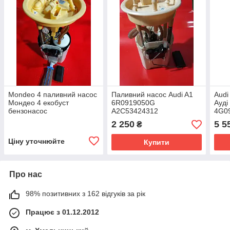
Mondeo 4 паливний насос
Паливний насос Audi A1
Audi
Мондео 4 екобуст
6R0919050G
Ауді
бензонасос
A2C53424312
4G0
AG919H307DD
A2C
2 250
5 5
₴
A2C80755800
Ціну уточнюйте
Купити
Про нас
98% позитивних з 162 відгуків за рік
Працює з 01.12.2012