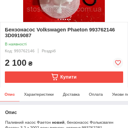
Бензонасос Volkswagen Phaeton 993762146
3D0919087
В наявності
Код: 993762146
Роздріб
2 100
₴
Купити
Опис
Характеристики
Доставка
Оплата
Умови п
Опис
Паливний насос Фаетон
новий
, бензонасос Фольксваген
Фаетон 3.2 з 2002 року випуску, артикул 993762281,