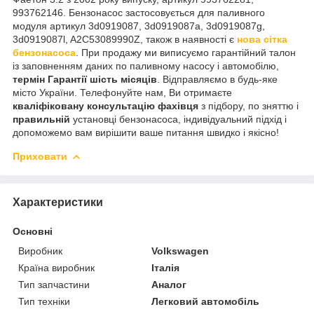
993762146. Бензонасос застосовується для паливного
модуля артикул 3d0919087, 3d0919087a, 3d0919087g,
3d0919087l, A2C53089990Z, також в наявності є
нова сітка
бензонасоса
. При продажу ми виписуємо гарантійний талон
із заповненням даних по паливному насосу і автомобілю,
термін Гарантії шість місяців
. Відправляємо в будь-яке
місто України. Телефонуйте нам, Ви отримаєте
кваліфіковану
консультацію фахівця
з підбору, по зняттю і
правильній
установці бензонасоса, індивідуальний підхід і
допоможемо вам вирішити ваше питання швидко і якісно!
Приховати
Характеристики
Основні
Виробник
Volkswagen
Країна виробник
Італія
Тип запчастини
Аналог
Тип техніки
Легковий автомобіль