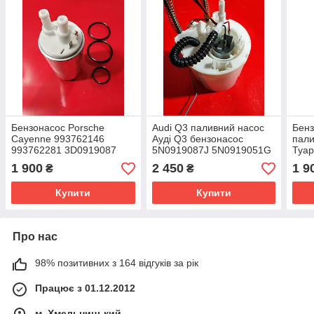
Бензонасос Porsche
Audi Q3 паливний насос
Бенз
Cayenne 993762146
Ауді Q3 бензонасос
пали
993762281 3D0919087
5N0919087J 5N0919051G
Туар
5N0919087H 702701210
7l09
1 900
2 450
1 9
₴
₴
Купити
Купити
Про нас
98% позитивних з 164 відгуків за рік
Працює з 01.12.2012
м. Хмельницький