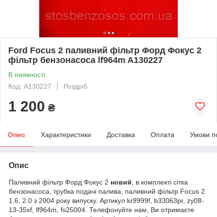
Ford Focus 2 паливний фільтр Форд Фокус 2
фільтр бензонасоса lf964m A130227
В наявності
Код: A130227
Роздріб
1 200
₴
Опис
Характеристики
Доставка
Оплата
Умови п
Опис
Паливний фільтр Форд Фокус 2
новий
, в комплекті сітка
бензонасоса, трубка подачі палива, паливний фільтр Focus 2
1.6, 2.0 з 2004 року випуску. Артикул kr9999f, b33063pr, zy08-
13-35xf, lf964m, fs25004. Телефонуйте нам, Ви отримаєте