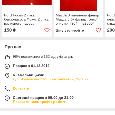
Ford Focus 2 сітка
Mazda 3 паливний фільтр
Ford
бензонасоса Фокус 2 сітка
Мазда 3 бк фільтр тонкої
очис
паливного насоса
очистки lf964m fs25004
сітк
kr9999f
150
200
₴
Ціну уточнюйте
Про нас
98% позитивних з 162 відгуків за рік
Працює з 01.12.2012
м. Хмельницький
вул. Чорновола 23/2, Хмельницький, Україна
Контакти
Сьогодні працює з 09:00 до 21:00
Показати весь графік роботи