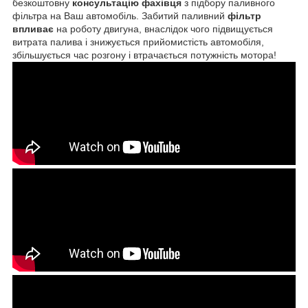
безкоштовну
консультацію фахівця
з підбору паливного
фільтра на Ваш автомобіль. Забитий паливний
фільтр
впливає
на роботу двигуна, внаслідок чого підвищується
витрата палива і знижується прийомистість автомобіля,
збільшується час розгону і втрачається потужність мотора!