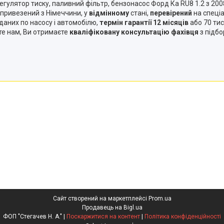
 регулятор тиску, паливний фільтр, бензонасос Форд Ка RU8 1.2 з 2
, привезений з Німеччини, у
відмінному
стані,
перевірений
на спеці
даних по насосу і автомобілю,
термін гарантії 12 місяців
або 70 тис
те нам, Ви отримаєте
кваліфіковану консультацію фахівця
з підбо
Сайт створений на маркетплейсі
Prom.ua
Продавець на Bigl.ua
ФОП "Стегачев Н. А." |
Поскаржитися на контент
|
Політика конфіденційності