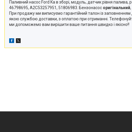
Паливний насос Ford Ka в зборі, модуль, датчик рівня палива,
46798695, A2C53257951, 51806983. Бензонасос
оригінальний
При продажу ми виписуємо гарантійний талон із заповненням 
якою службою доставки, з оплатою при отриманні. Телефонуй
ми допоможемо вам вирішити ваше питання швидко і якісно!!