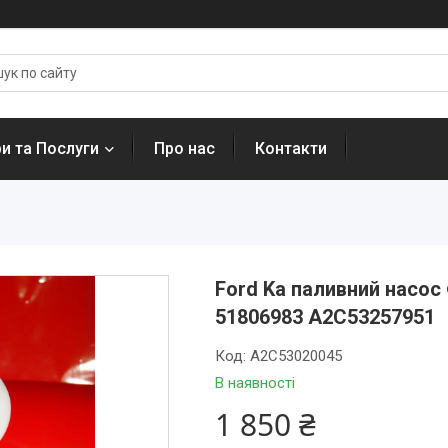
и та Послуги
Про нас
Контакти
Ford Ka паливний насос
51806983 A2C53257951
Код:
A2C53020045
В наявності
1 850 ₴