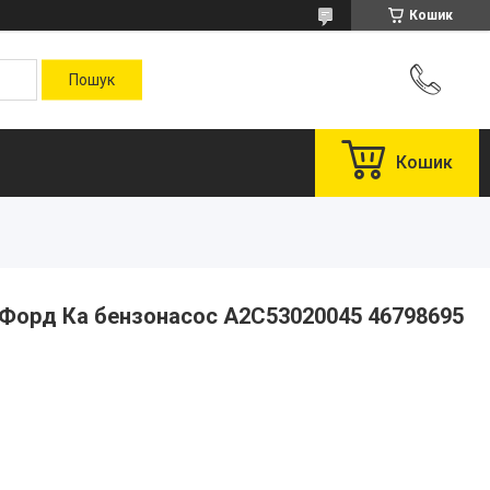
Кошик
Кошик
 Форд Ка бензонасос A2C53020045 46798695