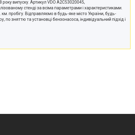
008 року випуску. Артикул VDO A2C53020045,
алізованому стенді за всіма параметрами і характеристиками.
. км. пробігу. Відправляємо в будь-яке місто України, будь-
ру, по зняттю та установці бензонасоса, індивідуальний підхід і