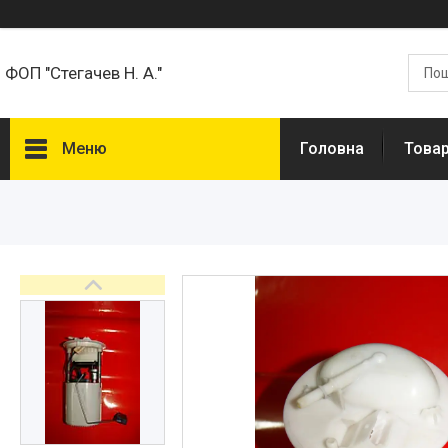
ФОП "Стегачев Н. А."
Меню
Головна
Товар
Товари та Послуги
Про нас
Відгуки