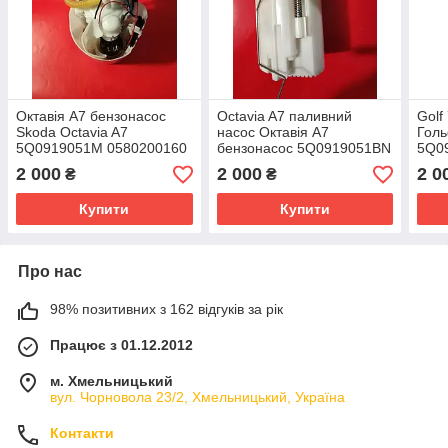
Октавія А7 бензонасос
Octavia A7 паливний
Golf
Skoda Octavia A7
насос Октавія А7
Голь
5Q0919051M 0580200160
бензонасос 5Q0919051BN
5Q0
0580200433
058
2 000
2 000
2 0
₴
₴
мод
Купити
Купити
Про нас
98% позитивних з 162 відгуків за рік
Працює з 01.12.2012
м. Хмельницький
вул. Чорновола 23/2, Хмельницький, Україна
Контакти