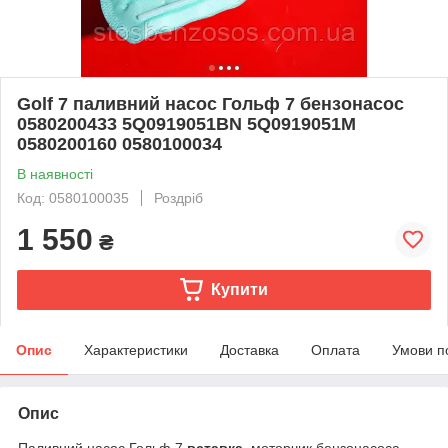
Golf 7 паливний насос Гольф 7 бензонасос
0580200433 5Q0919051BN 5Q0919051M
0580200160 0580100034
В наявності
Код: 0580100035
Роздріб
1 550
₴
Купити
Опис
Характеристики
Доставка
Оплата
Умови п
Опис
Паливний насос Гольф 7
вставка
, моторчик бензонасоса,