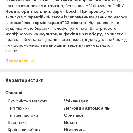
насос в комплекті з
сіточкою
, бензонасос Volkswagen Golf 7
Новий
,
оригінальний
, фірми Bosch. При продажу ми
виписуємо гарантійний талон із заповненням даних по насосу
і автомобілю,
термін гарантії 12 місяців
. Відправляємо в
будь-яке місто України. Телефонуйте нам, Ви отримаєте
кваліфіковану
консультацію фахівця з підбору
, по зняттю і
правильній установці паливного насоса, індивідуальний підхід
і ми допоможемо вам вирішити ваше питання швидко і
якісно!!
Приховати
Характеристики
Основні
Сумісність з маркою
Volkswagen
Тип техніки
Легковий автомобіль
Тип запчастини
Оригінал
Виробник
Bosch
Країна виробник
Німеччина