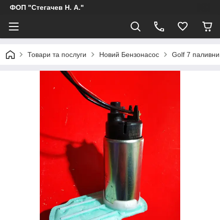
ФОП "Стегачев Н. А."
Товари та послуги
Новий Бензонасос
Golf 7 палив