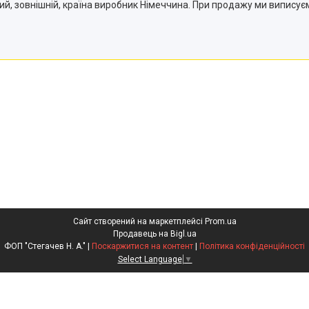
ий, зовнішній, країна виробник Німеччина. При продажу ми виписує
Сайт створений на маркетплейсі
Prom.ua
Продавець на Bigl.ua
ФОП "Стегачев Н. А." |
Поскаржитися на контент
|
Політика конфіденційності
Select Language
▼