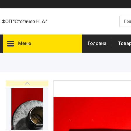
ФОП "Стегачев Н. А."
Меню
Головна
Товар
Товари та Послуги
Про нас
Відгуки