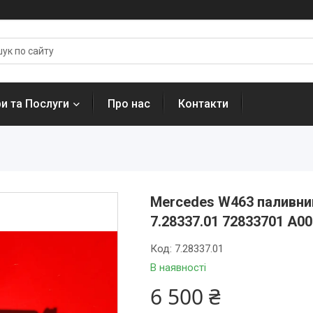
и та Послуги
Про нас
Контакти
Mercedes W463 паливни
7.28337.01 72833701 A0
Код:
7.28337.01
В наявності
6 500 ₴