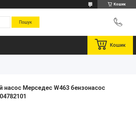
Кошик
Кошик
й насос Мерседес W463 бензонасос
004782101