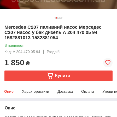
Mercedes C207 паливний насос Мерседес
C207 насос у бак дизель А 204 470 05 94
1582881013 1582881054
В наявності
Код: А 204 470 05 94
Роздріб
1 850
₴
Купити
Опис
Характеристики
Доставка
Оплата
Умови п
Опис
Паливний насос
дизель
в зборі
, насос підкачки,
дизельний