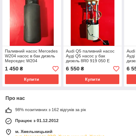
Паливний насос Mercedes
Audi Q5 паливний насос
Audi
W204 насос в бак дизель
Ауді Q5 насос у бак
Ауді
Мерседес W204
дизель 8R0 919 050 E
диз
0580102003
A2C53369379
919 
1 450
6 550
6 5
₴
₴
8R0919050E
Купити
Купити
Про нас
98% позитивних з 162 відгуків за рік
Працює з 01.12.2012
м. Хмельницький