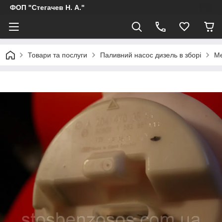
ФОП "Стегачев Н. А."
Товари та послуги
Паливний насос дизель в зборі
Me