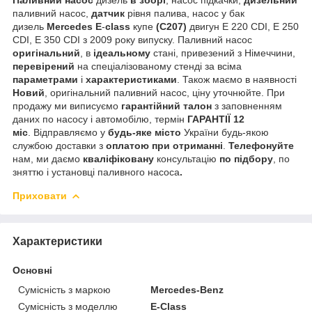
паливний насос,
датчик
рівня палива, насос у бак
дизель
Mercedes
E
-
class
купе
(C207)
двигун E 220 CDI, E 250
CDI, E 350 CDI з 2009 року випуску. Паливний насос
оригінальний
, в
ідеальному
стані, привезений з Німеччини,
перевірений
на спеціалізованому стенді за всіма
параметрами
і
характеристиками
. Також маємо в наявності
Новий
,
оригінальний паливний насос, ціну уточнюйте. При
продажу ми виписуємо
гарантійний талон
з заповненням
даних по насосу і автомобілю, термін
ГАРАНТІЇ
12
міс
. Відправляємо у
будь-яке місто
України будь-якою
службою доставки з
оплатою при отриманні
.
Телефонуйте
нам, ми даємо
кваліфіковану
консультацію
по підбору
, по
зняттю і установці паливного насоса
.
Приховати
Характеристики
Основні
Сумісність з маркою
Mercedes-Benz
Сумісність з моделлю
E-Class