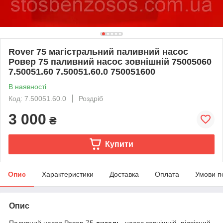
Rover 75 магістральний паливний насос
Ровер 75 паливний насос зовнішній 75005060
7.50051.60 7.50051.60.0 750051600
В наявності
Код: 7.50051.60.0
Роздріб
3 000
₴
Купити
Опис
Характеристики
Доставка
Оплата
Умови п
Опис
Паливний насос Ровер 75
дизель
, насос зовнішній, підвісний,