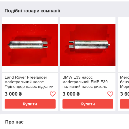
Подібні товари компанії
Land Rover Freelander
BMW E39 насос
Mer
магістральний насос
магістральний БМВ Е39
бенз
Фрілендер насос підкачки
паливний насос дизель
Мерс
зовнішній дизель
7.28217.00 7.50051.60.0
насо
3 000
3 000
3 6
₴
₴
7.50051.60 0986580131
7.50051.70
7002
7.28217.00 7.50051.60.0
Купити
Купити
Про нас