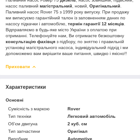
насос паливний
магістральний
, новий,
Оригінальний
.
Паливний насос Rover 75 з 1999 року випуску. При продажу
ми виписуємо гарантійний талон із заповненням даних по
насосу підкачки і автомобілю,
термін гарантії 12 місяців
.
Відправляємо в будь-яке місто України з оплатою при
отриманні. Телефонуйте нам, Ви отримаєте безкоштовну
консультацію фахівця
з підбору, по зняттю і правильній
установці магістрального насоса, індивідуальний підхід і ми
допоможемо вам вирішити ваше питання, швидко і якісно!!
Приховати
Характеристики
Основні
Сумісність з маркою
Rover
Тип техніки
Легковий автомобіль
Об'єм двигуна
2 куб. см
Тип запчастини
Оригінал
Виробник
Automotive