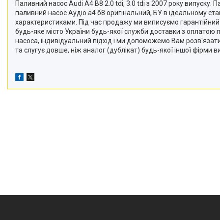
Паливний насос Audi A4 B8 2.0 tdi, 3.0 tdi з 2007 року випуск
паливний насос Аудіо а4 б8 оригінальний, БУ в ідеальному ста
характеристиками. Під час продажу ми виписуємо гарантійний т
будь-яке місто України будь-якої служби доставки з оплатою п
насоса, індивідуальний підхід і ми допоможемо Вам розв'язати 
та слугує довше, ніж аналог (дублікат) будь-якої іншої фірми 