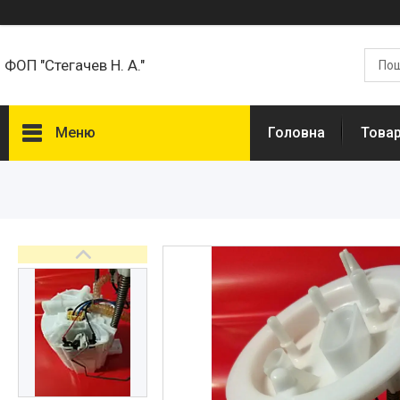
ФОП "Стегачев Н. А."
Меню
Головна
Товар
Товари та Послуги
Про нас
Відгуки