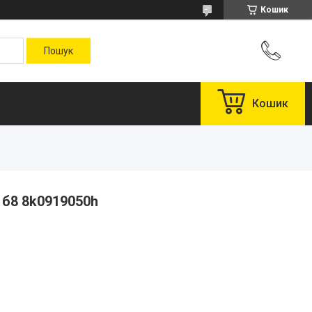
Кошик
Кошик
 б8 8k0919050h