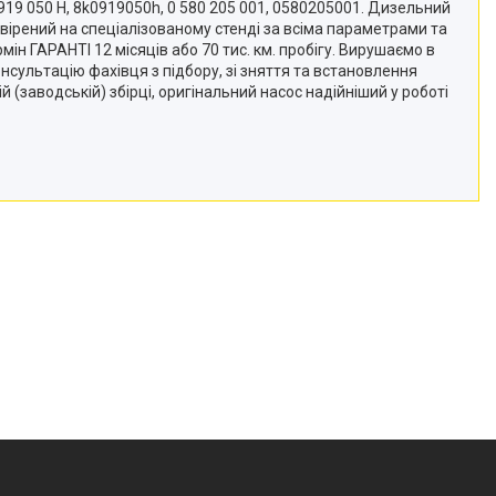
0 919 050 H, 8k0919050h, 0 580 205 001, 0580205001. Дизельний
евірений на спеціалізованому стенді за всіма параметрами та
н ГАРАНТІ 12 місяців або 70 тис. км. пробігу. Вирушаємо в
нсультацію фахівця з підбору, зі зняття та встановлення
 (заводській) збірці, оригінальний насос надійніший у роботі