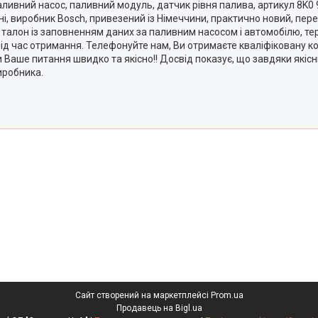
у. Паливний насос, паливний модуль, датчик рівня палива, артикул 8K
ні, виробник Bosch, привезений із Німеччини, практично новий, пер
алон із заповненням даних за паливним насосом і автомобілю, термі
ід час отримання. Телефонуйте нам, Ви отримаєте кваліфіковану ко
Ваше питання швидко та якісно!! Досвід показує, що завдяки якісній
виробника.
Сайт створений на маркетплейсі
Prom.ua
Продавець на Bigl.ua