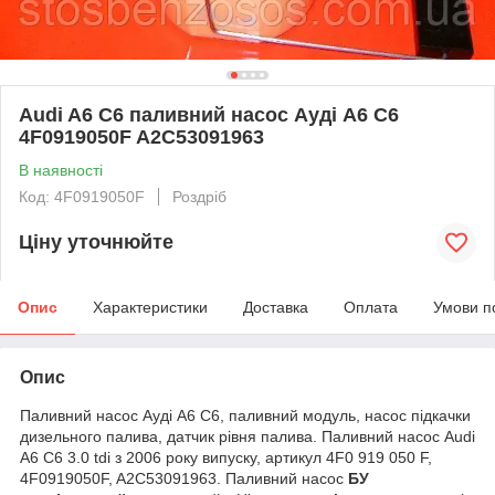
Audi A6 C6 паливний насос Ауді А6 С6
4F0919050F A2C53091963
В наявності
Код: 4F0919050F
Роздріб
Ціну уточнюйте
Опис
Характеристики
Доставка
Оплата
Умови п
Опис
Паливний насос Ауді А6 С6, паливний модуль, насос підкачки
дизельного палива, датчик рівня палива. Паливний насос Audi
A6 C6 3.0 tdi з 2006 року випуску, артикул 4F0 919 050 F,
4F0919050F, A2C53091963. Паливний насос
БУ