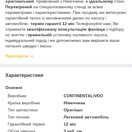
оригінальний
, привезений з Німеччини, в
ідеальному
стані,
Перевірений
на спеціалізованому стенді за всіма
параметрами і характеристиками. При продажу ми виписуємо
гарантійний талон із заповненням даних по насосу і
автомобілю,
термін гарантії 12 міс
.Телефонуйте нам, Ви
отримаєте
кваліфіковану
консультацію фахівця
з підбору,
по зняттю і
правильній
установці паливного насоса,
індивідуальний підхід і ми допоможемо вам вирішити ваше
питання швидко і якісно
Приховати
Характеристики
Основні
Виробник
CONTINENTAL/VDO
Країна виробник
Німеччина
Тип запчастини
Оригінал
Тип техніки
Легковий автомобіль
Гарантійний термін
12 міс
Об'єм двигуна
3 куб. см