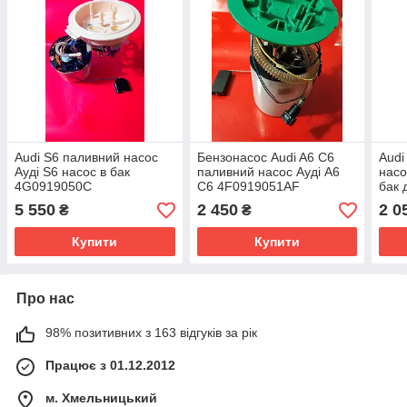
Audi S6 паливний насос
Бензонасос Audi A6 C6
Audi
Ауді S6 насос в бак
паливний насос Ауді А6
насо
4G0919050C
С6 4F0919051AF
бак 
A2C87004400
A2C53091955
A2C
5 550
2 450
2 0
₴
₴
Купити
Купити
Про нас
98% позитивних з 163 відгуків за рік
Працює з 01.12.2012
м. Хмельницький