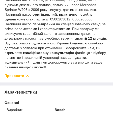
підкачки дизельного палива, паливний насос Mercedes
Sprinter W906 з 2006 року випуску, датчик рівня палива.
Паливний насос
оригінальний
,
практично
новий,
в
ідеальному
стані, артикул 0580203012, 0580203006.
Паливний насос
перевірений
на спеціалізованому стенді за
всіма параметрами і характеристиками. При продажу ми
виписуємо гарантійний талон із заповненням даних по
дизельному насосу і автомобілю,
термін гарантії 12 місяців
.
Відправляємо в будь-яке місто України будь-якою службою
доставки з оплатою при отриманні. Телефонуйте нам, Ви
отримаєте
кваліфіковану консультацію фахівця
з підбору,
по зняттю і правильній установці насоса підкачки,
індивідуальний підхід і ми допоможемо вам вирішити ваше
питання швидко і якісно!!
Приховати
Характеристики
Основні
Виробник
Bosch