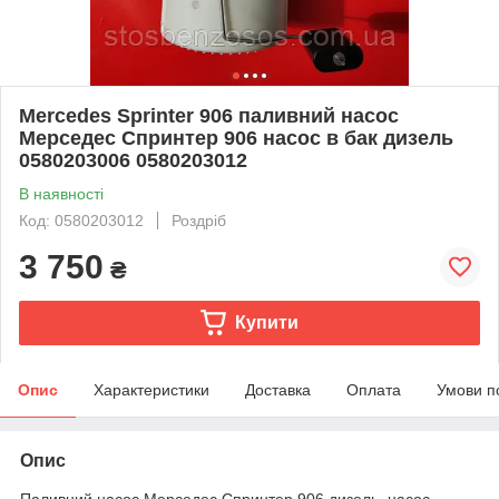
Mercedes Sprinter 906 паливний насос
Мерседес Спринтер 906 насос в бак дизель
0580203006 0580203012
В наявності
Код: 0580203012
Роздріб
3 750
₴
Купити
Опис
Характеристики
Доставка
Оплата
Умови п
Опис
Паливний насос Мерседес Спринтер 906 дизель, насос