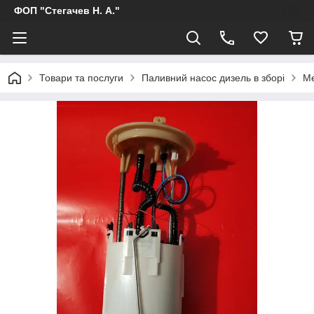
ФОП "Стегачев Н. А."
Товари та послуги
Паливний насос дизель в зборі
Me