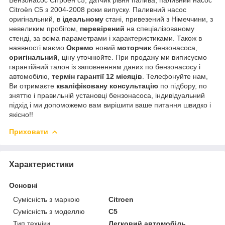
Citroën C5 з 2004-2008 роки випуску. Паливний насос
оригінальний, в
ідеальному
стані, привезений з Німеччини, з
невеликим пробігом,
перевірений
на спеціалізованому
стенді, за всіма параметрами і характеристиками. Також в
наявності маємо
Окремо
новий
моторчик
бензонасоса,
оригінальний
, ціну уточнюйте. При продажу ми виписуємо
гарантійний талон із заповненням даних по бензонасосу і
автомобілю,
термін гарантії 12 місяців
. Телефонуйте нам,
Ви отримаєте
кваліфіковану консультацію
по підбору, по
зняттю і правильній установці бензонасоса, індивідуальний
підхід і ми допоможемо вам вирішити ваше питання швидко і
якісно!!
Приховати
Характеристики
Основні
Сумісність з маркою
Citroen
Сумісність з моделлю
C5
Тип техніки
Легковий автомобіль