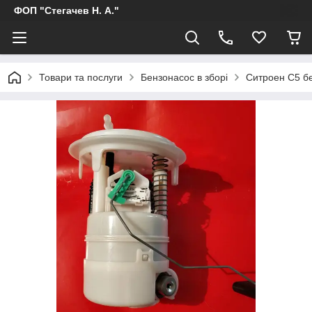
ФОП "Стегачев Н. А."
Товари та послуги
Бензонасос в зборі
Ситроен С5 б