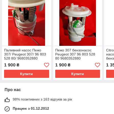
Паливний насос Пежо
Пежо 307 бензонасос
Citr
307/ Peugeot 307/ 96 803
Peugeot 307 96 803 528
насо
528 80/ 9680352880
80 9680352880
бенз
мото
1 900
1 900
1 3
₴
₴
насо
Купити
Купити
Про нас
98% позитивних з 163 відгуків за рік
Працює з 01.12.2012