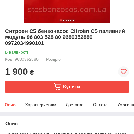
Ситроен С5 бензонасос Citroën C5 паливний
модуль 96 803 528 80 9680352880
0972034990101
В наявності
Код: 9680352880
Роздріб
1 900
₴
Купити
Опис
Характеристики
Доставка
Оплата
Умови п
Опис
Бензонасос Сітроен с5, датчик рівня палива, паливний насос