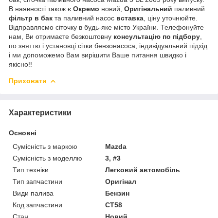
В наявності також є
Окремо
новий,
Оригінальний
паливний
фільтр
в бак
та паливний насос
вставка
, ціну уточнюйте.
Відправляємо сіточку в будь-яке місто України. Телефонуйте
нам, Ви отримаєте безкоштовну
консультацію по підбору
,
по зняттю і установці сітки бензонасоса, індивідуальний підхід
і ми допоможемо Вам вирішити Ваше питання швидко і
якісно!!
Приховати
Характеристики
Основні
Сумісність з маркою
Mazda
Сумісність з моделлю
3, #3
Тип техніки
Легковий автомобіль
Тип запчастини
Оригінал
Види палива
Бензин
Код запчастини
CT58
Стан
Новий