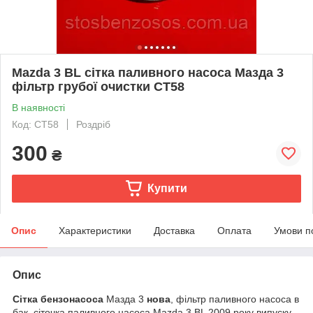
Mazda 3 BL сітка паливного насоса Мазда 3
фільтр грубої очистки CT58
В наявності
Код: CT58
Роздріб
300
₴
Купити
Опис
Характеристики
Доставка
Оплата
Умови п
Опис
Сітка бензонасоса
Мазда 3
нова
, фільтр паливного насоса в
бак, сіточка паливного насоса Mazda 3 BL 2009 року випуску.