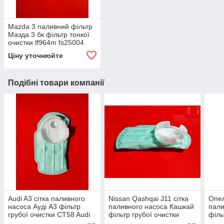
Mazda 3 паливний фільтр
Мазда 3 бк фільтр тонкої
очистки lf964m fs25004
kr9999f
Ціну уточнюйте
Подібні товари компанії
Audi A3 сітка паливного
Nissan Qashqai J11 сітка
Опел
насоса Ауді А3 фільтр
паливного насоса Кашкай
пали
грубої очистки CT58 Audi
фільтр грубої очистки
філь
A1
CT58
CT5