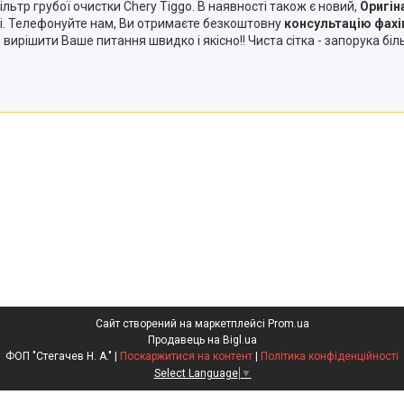
фільтр грубої очистки Chery Tiggo. В наявності також є новий,
Оригін
ні. Телефонуйте нам, Ви отримаєте безкоштовну
консультацію фахі
вирішити Ваше питання швидко і якісно!! Чиста сітка - запорука бі
Сайт створений на маркетплейсі
Prom.ua
Продавець на Bigl.ua
ФОП "Стегачев Н. А." |
Поскаржитися на контент
|
Політика конфіденційності
Select Language
▼