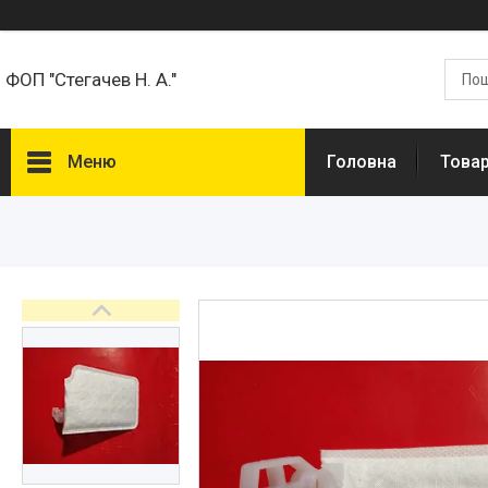
ФОП "Стегачев Н. А."
Меню
Головна
Товар
Товари та Послуги
Про нас
Відгуки