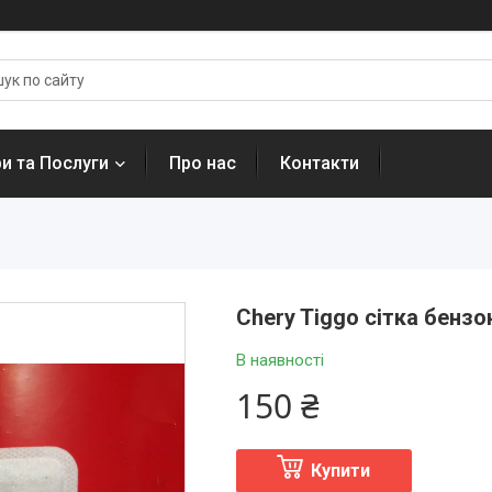
и та Послуги
Про нас
Контакти
Chery Tiggo сітка бензо
В наявності
150 ₴
Купити