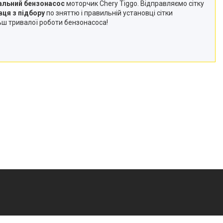
альний бензонасос
моторчик Chery Tiggo. Відправляємо сітку
вця з підбору
по зняттю і правильній установці сітки
льш тривалої роботи бензонасоса!