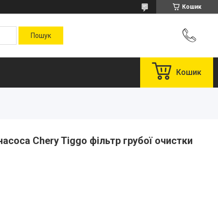
Кошик
Кошик
насоса Chery Tiggo фільтр грубої очистки