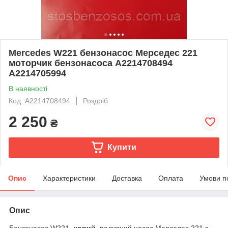
Mercedes W221 бензонасос Мерседес 221
моторчик бензонасоса A2214708494
A2214705994
В наявності
Код: A2214708494
Роздріб
2 250
₴
Купити
Опис
Характеристики
Доставка
Оплата
Умови п
Опис
Бензонасос W221,
новий
,
паливний насос Мерседес 221 з