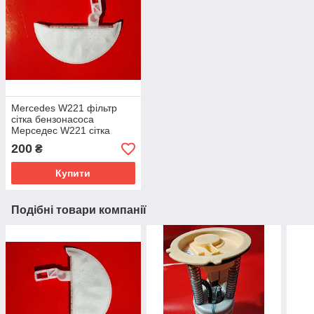
Mercedes W221 фільтр
сітка бензонасоса
Мерседес W221 сітка
паливного насоса
200
₴
A2214708494
A2214705994
Купити
Подібні товари компанії