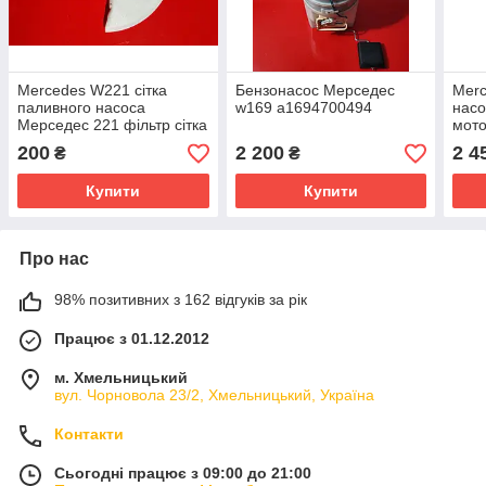
Mercedes W221 сітка
Бензонасос Мерседес
Merc
паливного насоса
w169 a1694700494
нас
Мерседес 221 фільтр сітка
мото
бензонасоса
нас
200
2 200
2 4
₴
₴
A2214708494
A22
Купити
Купити
Про нас
98% позитивних з 162 відгуків за рік
Працює з 01.12.2012
м. Хмельницький
вул. Чорновола 23/2, Хмельницький, Україна
Контакти
Сьогодні працює з 09:00 до 21:00