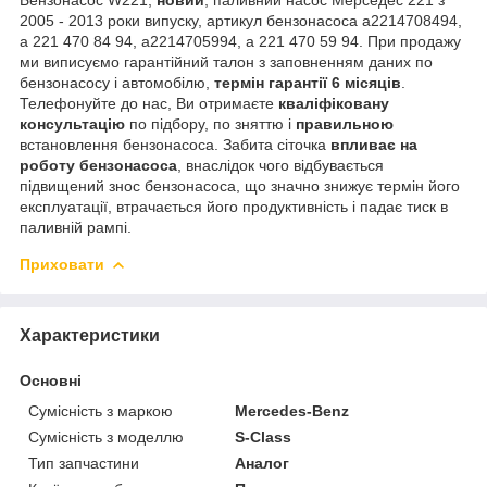
2005 - 2013 роки випуску, артикул бензонасоса a2214708494,
a 221 470 84 94, a2214705994, a 221 470 59 94. При продажу
ми виписуємо гарантійний талон з заповненням даних по
бензонасосу і автомобілю,
термін гарантії 6 місяців
.
Телефонуйте до нас, Ви отримаєте
кваліфіковану
консультацію
по підбору, по зняттю і
правильною
встановлення бензонасоса. Забита сіточка
впливає на
роботу бензонасоса
, внаслідок чого відбувається
підвищений знос бензонасоса, що значно знижує термін його
експлуатації, втрачається його продуктивність і падає тиск в
паливній рампі.
Приховати
Характеристики
Основні
Сумісність з маркою
Mercedes-Benz
Сумісність з моделлю
S-Class
Тип запчастини
Аналог